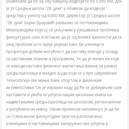
обавезали да ће за ову намјену издвојити по 5.000 КМ, док
је ЈУ Средња школа “28. јуни” у обавези да издвоји
средства у узносу од 6.000 КМ. Директор ЈУ Средње школе
“28. јуни” Борис Брајовић захвалио се потписницима
Меморандума који су се укључили у рјешавање проблема
фискултурне сале и истакао да је од велике важности да се
овај проблем што прије ријеши како би ученици и
професори добили могућност да наставу изводе у складу
са наставним планом и програмом, те да је начин на који
се изводи настава физичког васпитања важна за развој
средњошколаца и младих људи који се у ери савремених
технологија све мање баве спортом и физичким
активностима. Он је изразио наду да ће се добијањем сале
наставити и увећати успјеси наших школских екипа на
надметањима средњошколаца на школском, регионалном
и републичком нивоу. Овом приликом напоменуо je да би
се стављањем фискултурне сале на располагање
ученицима и наставницима заокружио низ успјеха у