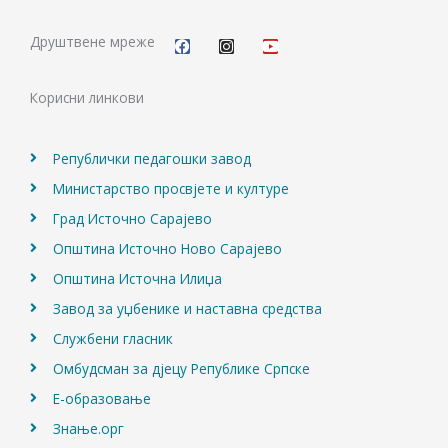
F
I
Y
a
n
o
c
s
u
Друштвене мреже
e
t
t
b
a
u
o
g
b
Корисни линкови
o
r
e
k
a
m
Републички педагошки завод
Министарство просвјете и културе
Град Источно Сарајево
Општина Источно Ново Сарајево
Општина Источна Илиџа
Завод за уџбенике и наставна средства
Службени гласник
Омбудсман за дјецу Републике Српске
Е-образовање
Знање.орг