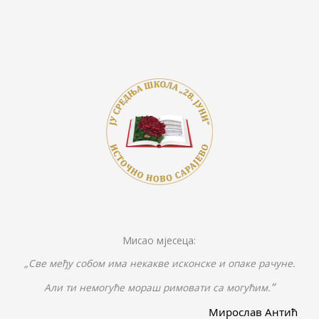
Мисао мјесеца:
„Све међу собом има некакве исконске и опаке рачуне.
“
Али ти немогуће мораш римовати са могућим.
Мирослав Антић