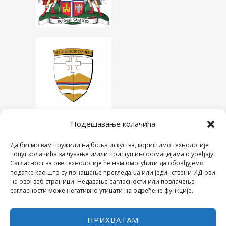
Подешавање колачића
Да бисмо вам пружили најбоља искуства, користимо технологије
попут колачића за чување и/или приступ информацијама о уређају.
Сагласност за ове технологије ће нам омогућити да обрађујемо
податке као што су понашање прегледања или јединствени ИД-ови
на овој веб страници. Недавање сагласности или повлачење
сагласности може негативно утицати на одређене функције.
ПРИХВАТАМ