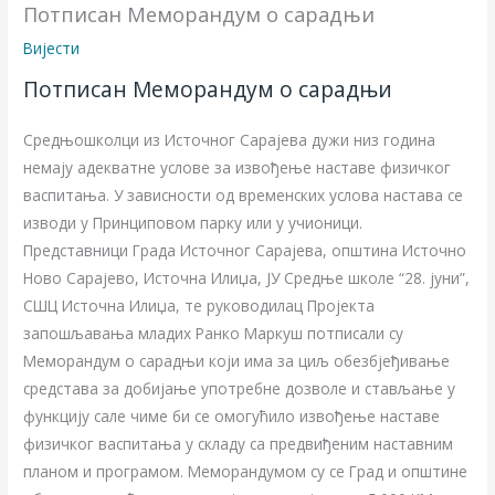
Потписан Mеморандум о сарадњи
Вијести
Потписан Mеморандум о сарадњи
Средњошколци из Источног Сарајева дужи низ година
немају адекватне услове за извођење наставе физичког
васпитања. У зависности од временских услова настава се
изводи у Принциповом парку или у учионици.
Представници Града Источног Сарајева, општина Источно
Ново Сарајево, Источна Илиџа, ЈУ Средње школе “28. јуни”,
СШЦ Источна Илиџа, те руководилац Пројекта
запошљавања младих Ранко Маркуш потписали су
Меморандум о сарадњи који има за циљ обезбјеђивање
средстава за добијање употребне дозволе и стављање у
функцију сале чиме би се омогућило извођење наставе
физичког васпитања у складу са предвиђеним наставним
планом и програмом. Меморандумом су се Град и општине