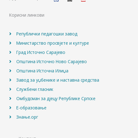
e
t
t
b
a
u
o
g
b
Корисни линкови
o
r
e
k
a
m
Републички педагошки завод
Министарство просвјете и културе
Град Источно Сарајево
Општина Источно Ново Сарајево
Општина Источна Илиџа
Завод за уџбенике и наставна средства
Службени гласник
Омбудсман за дјецу Републике Српске
Е-образовање
Знање.орг