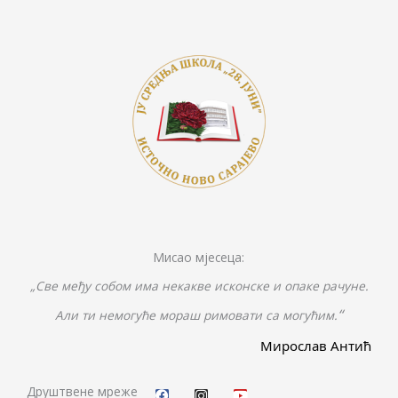
k
k
er
Мисао мјесеца:
„Све међу собом има некакве исконске и опаке рачуне.
“
Али ти немогуће мораш римовати са могућим.
Мирослав Антић
F
I
Y
a
n
o
c
s
u
Друштвене мреже