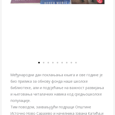
Међународни дан поклањања књига и ове године је
био прилика за обнову фонда наше школске
библиотеке, али и подсјећање на важност развијања
и његовања читалачких навика код средњошколске
популације.
Тим поводом, захваљујући подршци Општине
Источно Ново Сарајево и начелника Јована Катића,и