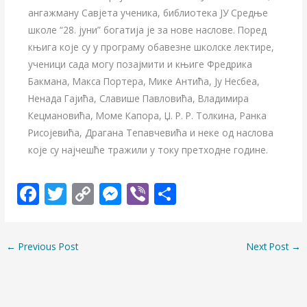
ангажману Савјета ученика, библиотека ЈУ Средње
школе “28. јуни” богатија је за нове наслове. Поред
књига које су у програму обавезне школске лектире,
ученици сада могу позајмити и књиге Фредрика
Бакмана, Макса Портера, Мике Антића, Ју Несбеа,
Ненада Гајића, Славише Павловића, Владимира
Кецмановића, Моме Капора, Џ. Р. Р. Толкина, Ранка
Рисојевића, Драгана Тепавчевића и неке од наслова
које су најчешће тражили у току претходне године.
F
T
C
M
Vi
S
ac
w
o
e
b
h
e
itt
p
ss
er
ar
←
Previous Post
Next Post
→
b
er
y
e
e
o
Li
n
o
n
g