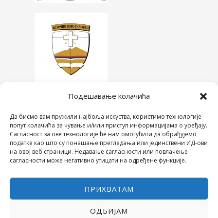
Подешавање колачића
Да бисмо вам пружили најбоља искуства, користимо технологије
попут колачића за чување и/или приступ информацијама о уређају.
Сагласност за ове технологије ће нам омогућити да обрађујемо
податке као што су понашање прегледања или јединствени ИД-ови
на овој веб страници. Недавање сагласности или повлачење
сагласности може негативно утицати на одређене функције.
ПРИХВАТАМ
ОДБИЈАМ
COPYRIGHT © 2026 СРЕДЊА ШКОЛА "28. ЈУНИ"