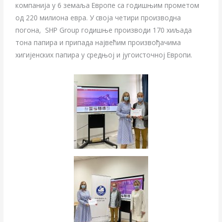
компанија у 6 земаља Европе са годишњим прометом
од 220 милиона евра. У своја четири производна
погона, SHP Group годишње производи 170 хиљада
тона папира и припада највећим произвођачима
хигијенских папира у средњој и југоисточној Европи.