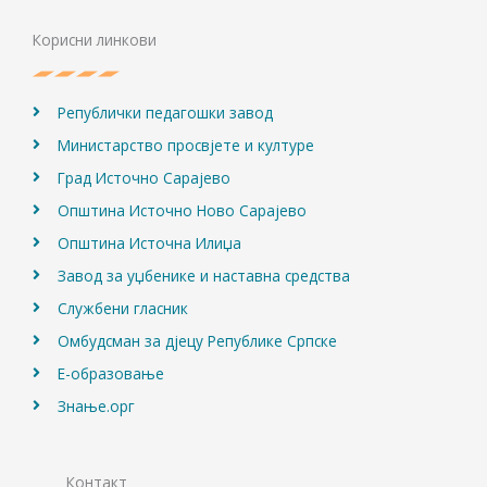
b
a
u
o
g
b
Корисни линкови
o
r
e
k
a
m
Републички педагошки завод
Министарство просвјете и културе
Град Источно Сарајево
Општина Источно Ново Сарајево
Општина Источна Илиџа
Завод за уџбенике и наставна средства
Службени гласник
Омбудсман за дјецу Републике Српске
Е-образовање
Знање.орг
Контакт