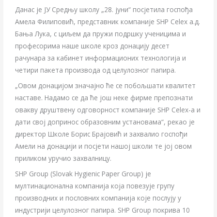
Данас је ЈУ Средњу школу „28. јуни“ посјетила госпођа
Амела Филиповић, представник компаније SHP Celex а.д.
Бања Лука, с циљем да пружи подршку ученицима и
професорима наше школе кроз донацију десет
рачунара за кабинет информационих технологија и
четири пакета производа од целулозног папира.
„Овом донацијом значајно ће се побољшати квалитет
наставе. Надамо се да ће још неке фирме препознати
овакву друштвену одговорност компаније SHP Celex-а и
дати свој допринос образовним установама“, рекао је
директор Школе Борис Брајовић и захвалио госпођи
Амели на донацији и посјети нашој школи те јој овом
приликом уручио захвалницу.
SHP Group (Slovak Hygienic Paper Group) jе
мултинационална компанија која повезује групу
производних и пословних компанија које послују у
индустрији целулозног папира. SHP Group покрива 10