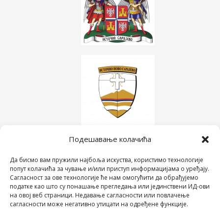
Подешавање колачића
Да бисмо вам пружили најбоља искуства, користимо технологије
попут колачића за чување и/или приступ информацијама о уређају.
Сагласност за ове технологије ће нам омогућити да обрађујемо
податке као што су понашање прегледања или јединствени ИД-ови
на овој веб страници. Недавање сагласности или повлачење
сагласности може негативно утицати на одређене функције.