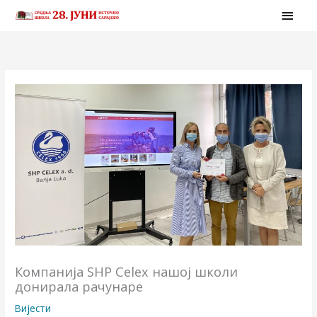
Skip
MAI
to
MEN
content
Компанија SHP Celex нашој школи
донирала рачунаре
Вијести