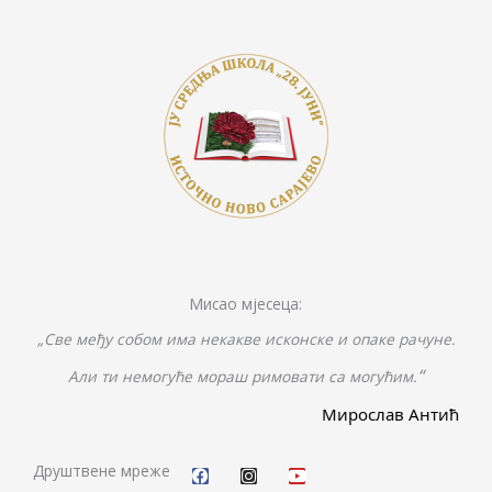
k
k
er
Мисао мјесеца:
„Све међу собом има некакве исконске и опаке рачуне.
“
Али ти немогуће мораш римовати са могућим.
Мирослав Антић
F
I
Y
a
n
o
c
s
u
Друштвене мреже
e
t
t