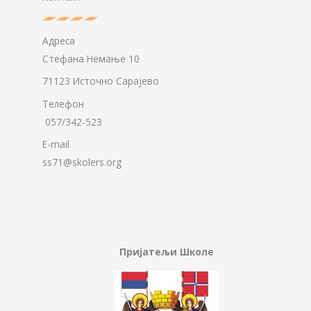
Адреса
Стефана Немање 10
71123 Источно Сарајево
Телефон
057/342-523
E-mail
ss71@skolers.org
Пријатељи Школе