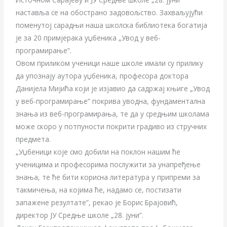
наставља се на обострано задовољство. Захваљујући
поменутој сарадњи наша школска библиотека богатија
је за 20 примјерака уџбеника „Увод у веб-
програмирање”.
Овом приликом ученици наше школе имали су прилику
да упознају аутора уџбеника, професора доктора
Данијела Мијића који је изјавио да садржај књиге „Увод
у веб-програмирање” покрива уводна, фундаментална
знања из веб-програмирања, те да у средњим школама
може скоро у потпуности покрити градиво из стручних
предмета.
„Уџбеници које смо добили на поклон нашим ће
ученицима и професорима послужити за унапређење
знања, те ће бити корисна литература у припреми за
такмичења, на којима ће, надамо се, постизати
запажене резултате”, рекао је Борис Брајовић,
директор ЈУ Средње школе „28. јуни”.