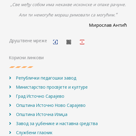
„Све међу собом има некакве исконске и опаке рачуне.
“
Али ти немогуће мораш римовати са могућим.
Мирослав Антић
F
I
Y
a
n
o
c
s
u
Друштвене мреже
e
t
t
b
a
u
o
g
b
Корисни линкови
o
r
e
k
a
m
Републички педагошки завод
Министарство просвјете и културе
Град Источно Сарајево
Општина Источно Ново Сарајево
Општина Источна Илиџа
Завод за уџбенике и наставна средства
Службени гласник