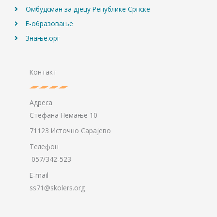
Омбудсман за дјецу Републике Српске
Е-образовање
Знање.орг
Контакт
Адреса
Стефана Немање 10
71123 Источно Сарајево
Телефон
057/342-523
E-mail
ss71@skolers.org