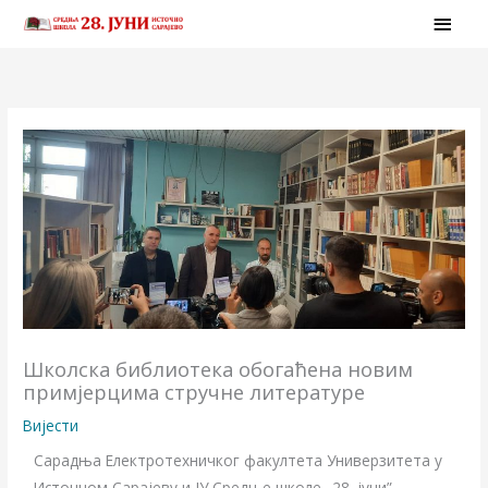
Skip
MAI
to
MEN
content
Школска библиотека обогаћена новим
примјерцима стручне литературе
Вијести
Сарадња Електротехничког факултета Универзитета у
Источном Сарајеву и ЈУ Средње школе „28. јуни”