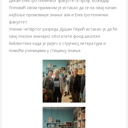
Декан Електротехничког факултета проф. Божидар
Поповић овом приликом је истакао да се на овај начин
најбоље промовише знање али и Електротехнички
факултет.
Ученик четвртог разреда Душан Перић истакао је да ће
овај поклон значајно обогатити фонд школске
библиотеке када је ријеч о стручној литератури и
помоћи ученицима у стицању знања.