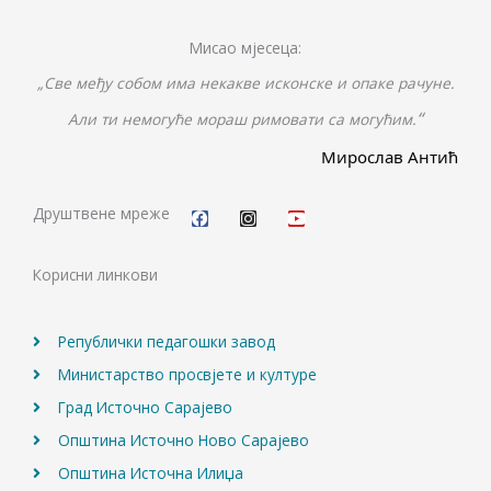
Мисао мјесеца:
„Све међу собом има некакве исконске и опаке рачуне.
“
Али ти немогуће мораш римовати са могућим.
Мирослав Антић
F
I
Y
a
n
o
c
s
u
Друштвене мреже
e
t
t
b
a
u
o
g
b
Корисни линкови
o
r
e
k
a
m
Републички педагошки завод
Министарство просвјете и културе
Град Источно Сарајево
Општина Источно Ново Сарајево
Општина Источна Илиџа