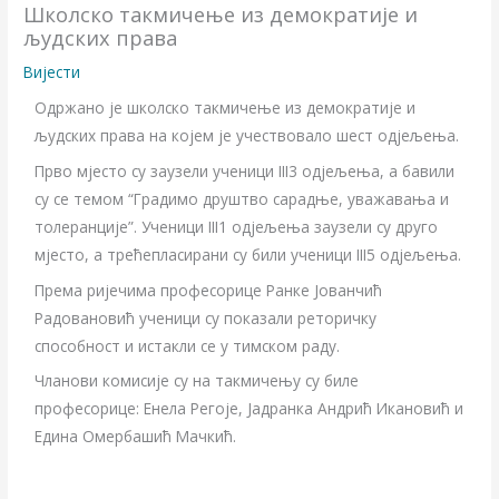
Школско такмичење из демократије и
људских права
Вијести
Одржано је школско такмичење из демократије и
људских права на којем је учествовало шест одјељења.
Прво мјесто су заузели ученици III3 одјељења, а бавили
су се темом “Градимо друштво сарадње, уважавања и
толеранције”. Ученици III1 одјељења заузели су друго
мјесто, а трећепласирани су били ученици III5 одјељења.
Према ријечима професорице Ранке Јованчић
Радовановић ученици су показали реторичку
способност и истакли се у тимском раду.
Чланови комисије су на такмичењу су биле
професорице: Енела Регоје, Јадранка Андрић Икановић и
Едина Омербашић Мачкић.