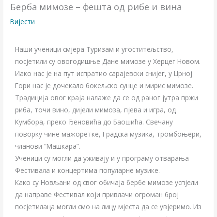
Берба мимозе – фешта од рибе и вина
Вијести
Наши ученици смјера Туризам и угоститељство,
посјетили су овогодишње Дане мимозе у Херцег Новом.
Иако нас је на пут испратио сарајевски снијег, у Црној
Гори нас је дочекало бокељско сунце и мирис мимозе.
Традиција овог краја налаже да се од раног јутра пржи
риба, точи вино, дијели мимоза, пјева и игра, од
Кумбора, преко Ђеновића до Баошића. Свечану
поворку чине мажоретке, Градска музика, тромбоњери,
чланови “Машкара”.
Ученици су могли да уживају и у програму отварања
Фестивала и концертима популарне музике.
Како су Новљани од свог обичаја бербе мимозе успјели
да направе Фестивал који привлачи огроман број
посјетилаца могли смо на лицу мјеста да се увјеримо. Из