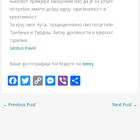
њиховог примјера закључили смо да је за успјех
потребно имати добру идеју, оригиналност и
креативност.
За крај овог пута, традиционално смо посјетили
Требиње и Тврдош- бисер духовности и вјерског
туризма.
Globus travel
Више фотографија погледајте на
линку
.
F
T
C
M
Vi
S
ac
w
o
e
b
h
e
itt
p
ss
er
ar
←
Previous Post
Next Post
→
b
er
y
e
e
o
Li
n
o
n
g