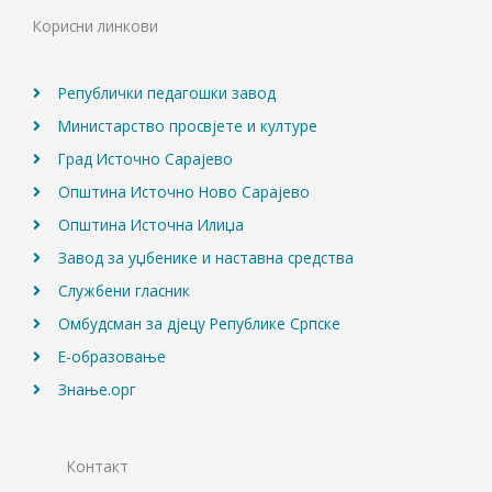
o
g
b
Корисни линкови
o
r
e
k
a
m
Републички педагошки завод
Министарство просвјете и културе
Град Источно Сарајево
Општина Источно Ново Сарајево
Општина Источна Илиџа
Завод за уџбенике и наставна средства
Службени гласник
Омбудсман за дјецу Републике Српске
Е-образовање
Знање.орг
Контакт