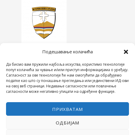
Подешавање колачића
Да бисмо вам пружили најбоља искуства, користимо технологије
попут колачића за чување и/или приступ информацијама о уређају.
Сагласност за ове технологије ће нам омогућити да обрађујемо
податке као што су понашање прегледања или јединствени ИД-ови
на овој веб страници. Недавање сагласности или повлачење
сагласности може негативно утицати на одређене функције.
ПРИХВАТАМ
ОДБИЈАМ
COPYRIGHT © 2026 СРЕДЊА ШКОЛА "28. ЈУНИ"
POWERED BY МИЛЕВА МИРОВИЋ ТАНИЋ