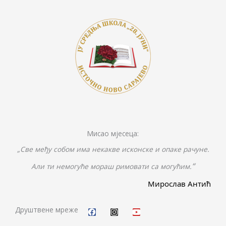
k
k
er
Мисао мјесеца:
„Све међу собом има некакве исконске и опаке рачуне.
“
Али ти немогуће мораш римовати са могућим.
Мирослав Антић
F
I
Y
a
n
o
c
s
u
Друштвене мреже
e
t
t
b
a
u