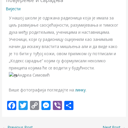
повјерење и сарадња”
Вијести
У нашој школи је одржана радионица која је имала за
циљ развијање саосјећајности, разумијевања и тимског
духа међу родитељима, ученицима и наставницима.
Учесници, који су радионицу оцијенили као занимљив
начин да искажу властита мишљења али и да виде како
је то бити у туђој кожи, овом приликом су потписали и
„Кодекс сарадње” којим су формулисали неколико
принципа којима ће се водити у будућности.
Андреа Симовић
Више фотографија погледајте на
линку
.
F
T
C
M
Vi
S
ac
w
o
e
b
h
e
itt
p
ss
er
ar
←
Previous Post
Next Post
→