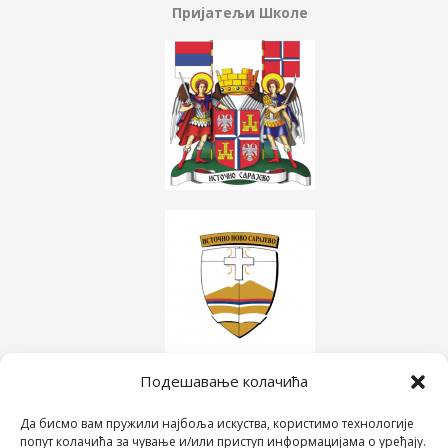
Пријатељи Школе
Подешавање колачића
Да бисмо вам пружили најбоља искуства, користимо технологије
попут колачића за чување и/или приступ информацијама о уређају.