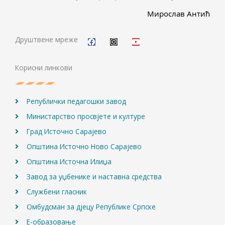
Мирослав Антић
F
I
Y
a
n
o
c
s
u
Друштвене мреже
e
t
t
b
a
u
o
g
b
Корисни линкови
o
r
e
k
a
m
Републички педагошки завод
Министарство просвјете и културе
Град Источно Сарајево
Општина Источно Ново Сарајево
Општина Источна Илиџа
Завод за уџбенике и наставна средства
Службени гласник
Омбудсман за дјецу Републике Српске
Е-образовање