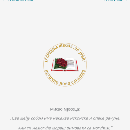
b
er
y
e
e
o
Li
n
o
n
g
k
k
er
Мисао мјесеца:
„Све међу собом има некакве исконске и опаке рачуне.
“
Али ти немогуће мораш римовати са могућим.