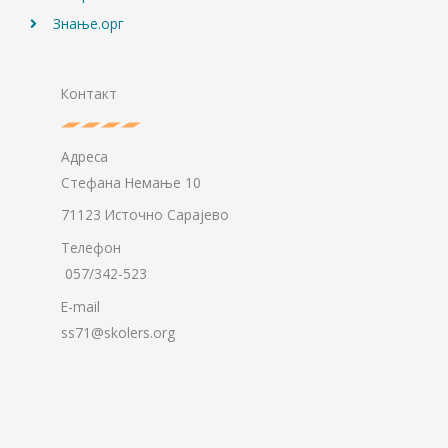
Знање.орг
Контакт
Адреса
Стефана Немање 10
71123 Источно Сарајево
Телефон
057/342-523
E-mail
ss71@skolers.org