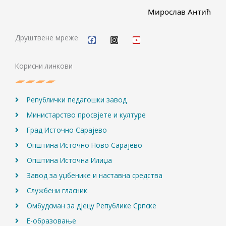
Мирослав Антић
F
I
Y
a
n
o
c
s
u
Друштвене мреже
e
t
t
b
a
u
o
g
b
Корисни линкови
o
r
e
k
a
m
Републички педагошки завод
Министарство просвјете и културе
Град Источно Сарајево
Општина Источно Ново Сарајево
Општина Источна Илиџа
Завод за уџбенике и наставна средства
Службени гласник
Омбудсман за дјецу Републике Српске
Е-образовање