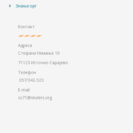
Знање.орг
Контакт
Адреса
Стефана Немање 10
71123 Источно Сарајево
Телефон
057/342-523
E-mail
ss71@skolers.org