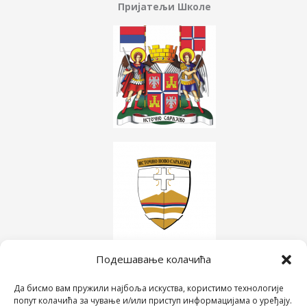
Пријатељи Школе
Подешавање колачића
Да бисмо вам пружили најбоља искуства, користимо технологије
попут колачића за чување и/или приступ информацијама о уређају.