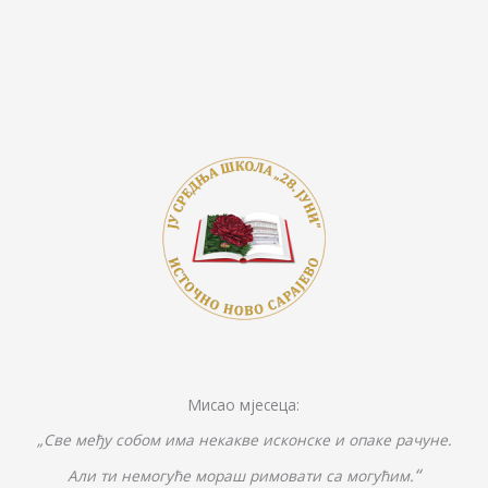
b
er
y
e
e
o
Li
n
o
n
g
k
k
er
Мисао мјесеца:
„Све међу собом има некакве исконске и опаке рачуне.
“
Али ти немогуће мораш римовати са могућим.