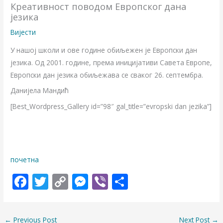
Креативност поводом Европског дана
језика
Вијести
У нашој школи и ове године обиљежен је Европски дан
језика. Од 2001. године, према инициjaтиви Сaвeтa Eврoпe,
Европски дан језика обиљежава се сваког 26. септембра.
Данијела Мандић
[Best_Wordpress_Gallery id=”98″ gal_title=”evropski dan jezika”]
почетна
F
T
C
M
Vi
S
ac
w
o
e
b
h
e
itt
p
ss
er
ar
←
Previous Post
Next Post
→