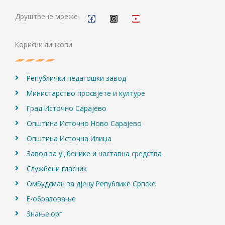
F
I
Y
a
n
o
c
s
u
Друштвене мреже
e
t
t
b
a
u
o
g
b
Корисни линкови
o
r
e
k
a
m
Републички педагошки завод
Министарство просвјете и културе
Град Источно Сарајево
Општина Источно Ново Сарајево
Општина Источна Илиџа
Завод за уџбенике и наставна средства
Службени гласник
Омбудсман за дјецу Републике Српске
Е-образовање
Знање.орг