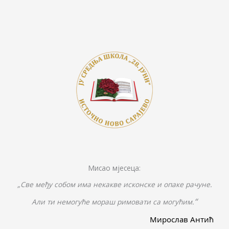
o
Li
n
o
n
g
k
k
er
Мисао мјесеца:
„Све међу собом има некакве исконске и опаке рачуне.
“
Али ти немогуће мораш римовати са могућим.
Мирослав Антић