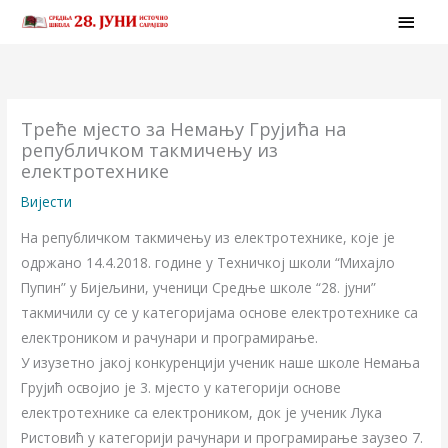
Skip
MAI
to
MEN
content
Треће мјесто за Немању Грујића на
републичком такмичењу из
електротехнике
Вијести
На републичком такмичењу из електротехнике, које је
одржано 14.4.2018. године у Техничкој школи “Михајло
Пупин” у Бијељини, ученици Средње школе “28. јуни”
такмичили су се у категоријама основе електротехнике са
електроником и рачунари и програмирање.
У изузетно јакој конкуренцији ученик наше школе Немања
Грујић освојио је 3. мјесто у категорији основе
електротехнике са електроником, док је ученик Лука
Ристовић у категорији рачунари и програмирање заузео 7.