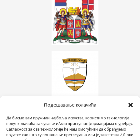
Подешавање колачића
Да бисмо вам пружили најбоља искуства, користимо технологије
попут колачића за чување и/или приступ информацијама о уређају.
Сагласност за ове технологије ће нам омогућити да обрађујемо
податке као што су понашање прегледања или јединствени ИД-ови