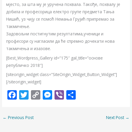
мјесто, за шта му је уручена похвала. Такође, похвалу је
добила и професорица електро групе предмета Тања
Нишић, уз чију се помоћ Немања Грујић припремао за
такмичење.
Задовољни постигнутим резултатима,ученици и
професори су нагласили да ће спремно дочекати нова
такмичења и изазове.
[Best_Wordpress_Gallery id=”175″ gal_title=”основе
републичко 2018″]
[siteorigin_widget class=”SiteOrigin_Widget_Button_Widget”]
[/siteorigin_widget]
F
T
C
M
Vi
S
ac
w
o
e
b
h
e
itt
p
ss
er
ar
←
Previous Post
Next Post
→
b
er
y
e
e