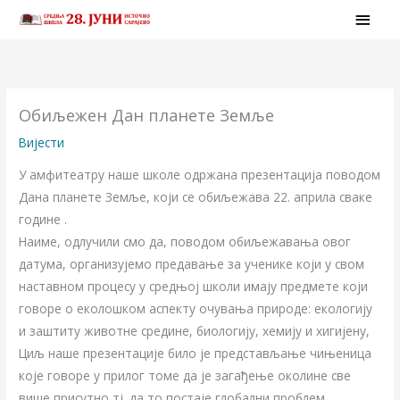
Skip
MAI
to
MEN
content
Обиљежен Дан планете Земље
Вијести
У амфитеатру наше школе одржана презентација поводом
Дана планете Зeмље, који се обиљежава 22. априла сваке
године .
Наиме, одлучили смо да, поводом обиљежавања овог
датума, организујемо предавање за ученике који у свом
наставном процесу у средњој школи имају предмете који
говоре о еколошком аспекту очувања природе: екологију
и заштиту животне средине, биологију, хемију и хигијену,
Циљ наше презентације било је представљање чињеница
које говоре у прилог томе да је загађење околине све
више присутно тј. да то постаје глобални проблем,