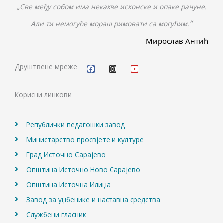
„Све међу собом има некакве исконске и опаке рачуне.
“
Али ти немогуће мораш римовати са могућим.
Мирослав Антић
F
I
Y
a
n
o
c
s
u
Друштвене мреже
e
t
t
b
a
u
o
g
b
Корисни линкови
o
r
e
k
a
m
Републички педагошки завод
Министарство просвјете и културе
Град Источно Сарајево
Општина Источно Ново Сарајево
Општина Источна Илиџа
Завод за уџбенике и наставна средства
Службени гласник