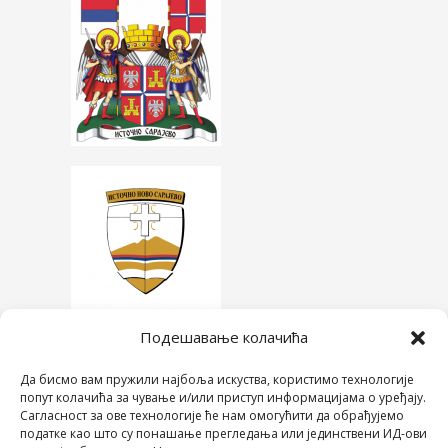
Подешавање колачића
Да бисмо вам пружили најбоља искуства, користимо технологије
попут колачића за чување и/или приступ информацијама о уређају.
Сагласност за ове технологије ће нам омогућити да обрађујемо
податке као што су понашање прегледања или јединствени ИД-ови