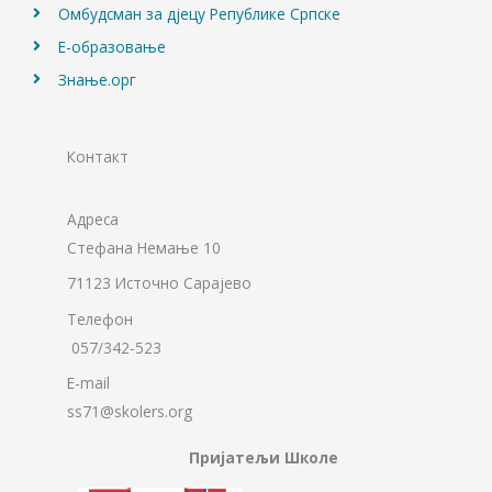
Омбудсман за дјецу Републике Српске
Е-образовање
Знање.орг
Контакт
Адреса
Стефана Немање 10
71123 Источно Сарајево
Телефон
057/342-523
E-mail
ss71@skolers.org
Пријатељи Школе