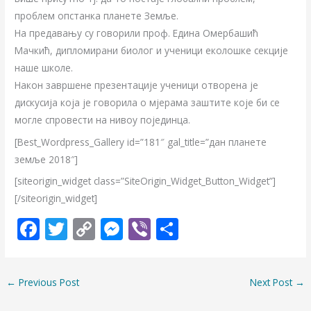
проблем опстанка планете Земље.
На предавању су говорили проф. Едина Омербашић
Мачкић, дипломирани биолог и ученици еколошке секције
наше школе.
Након завршене презентације ученици отворена је
дискусија која је говорила о мјерама заштите које би се
могле спровести на нивоу појединца.
[Best_Wordpress_Gallery id=”181″ gal_title=”дан планете
земље 2018″]
[siteorigin_widget class=”SiteOrigin_Widget_Button_Widget”]
[/siteorigin_widget]
F
T
C
M
Vi
S
ac
w
o
e
b
h
e
itt
p
ss
er
ar
←
Previous Post
Next Post
→
b
er
y
e
e