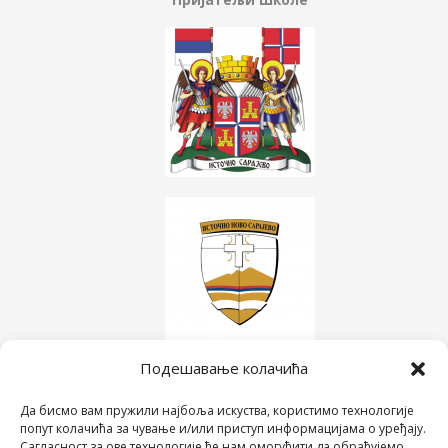
Подешавање колачића
Да бисмо вам пружили најбоља искуства, користимо технологије
попут колачића за чување и/или приступ информацијама о уређају.
Сагласност за ове технологије ће нам омогућити да обрађујемо