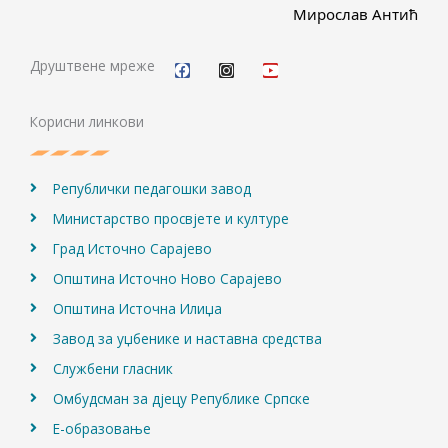
Мирослав Антић
F
I
Y
a
n
o
c
s
u
Друштвене мреже
e
t
t
b
a
u
o
g
b
Корисни линкови
o
r
e
k
a
m
Републички педагошки завод
Министарство просвјете и културе
Град Источно Сарајево
Општина Источно Ново Сарајево
Општина Источна Илиџа
Завод за уџбенике и наставна средства
Службени гласник
Омбудсман за дјецу Републике Српске
Е-образовање