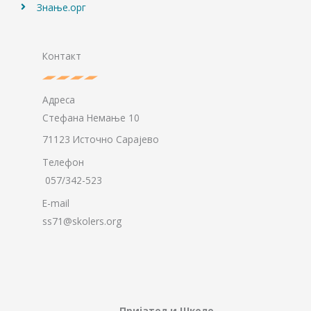
Знање.орг
Контакт
Адреса
Стефана Немање 10
71123 Источно Сарајево
Телефон
057/342-523
E-mail
ss71@skolers.org
Пријатељи Школе