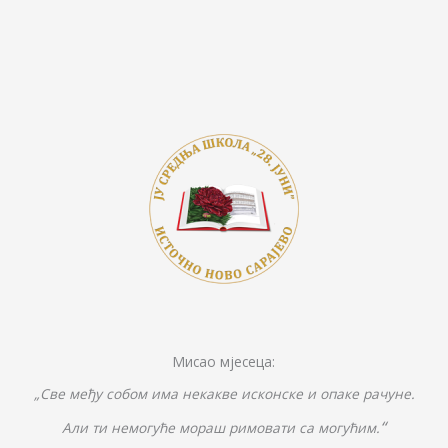
b
er
y
e
e
o
Li
n
o
n
g
k
k
er
Мисао мјесеца:
„Све међу собом има некакве исконске и опаке рачуне.
“
Али ти немогуће мораш римовати са могућим.