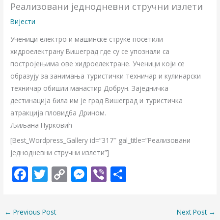
Реализовани једнодневни стручни излети
Вијести
Ученици електро и машинске струке посетили
хидроелектрану Вишеград где су се упознали са
постројењима ове хидроелектране. Ученици који се
образују за занимања туристички техничар и кулинарски
техничар обишли манастир Добрун. Заједничка
дестинација била им је град Вишеград и туристичка
атракција пловидба Дрином.
Љиљана Пурковић
[Best_Wordpress_Gallery id=”317″ gal_title=”Реализовани
једнодневни стручни излети”]
F
T
C
M
Vi
S
ac
w
o
e
b
h
e
itt
p
ss
er
ar
←
Previous Post
Next Post
→