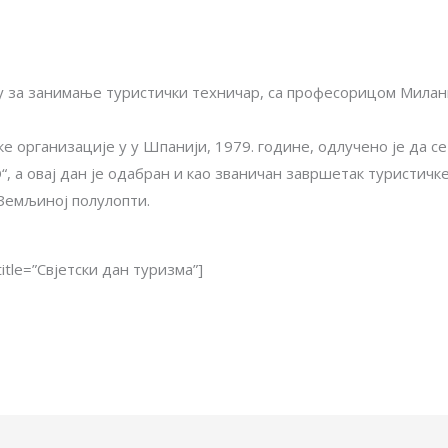
ју за занимање туристички техничар, са професорицом Мила
е организације у у Шпанији, 1979. године, одлучено је да с
, а овај дан је одабран и као званичан завршетак туристичк
 Земљиној полулопти.
itle=”Свјетски дан туризма”]