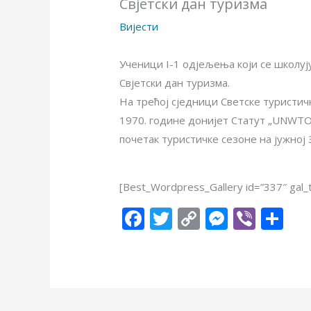
Свјетски дан туризма
Вијести
Ученици I-1 одјељења који се школу
Свјетски дан туризма.
На трећој сједници Светске туристичк
1970. године донијет Статут „UNWTO“
почетак туристичке сезоне на јужној
[Best_Wordpress_Gallery id=”337″ gal_t
F
T
C
M
Vi
S
ac
w
o
e
b
h
e
itt
p
ss
er
ar
b
er
y
e
e
o
Li
n