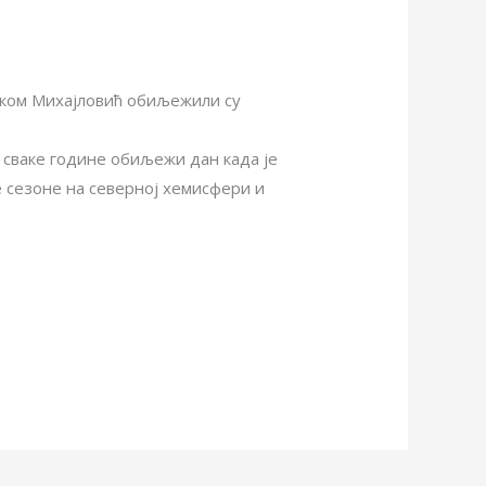
нком Михајловић обиљежили су
е сваке године обиљежи дан када је
е сезоне на северној хемисфери и