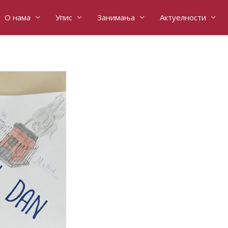
О нама
Упис
Занимања
Актуелности