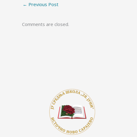
←
Previous Post
o
n
g
k
k
er
Comments are closed.