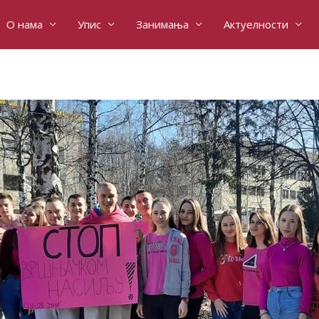
О нама
Упис
Занимања
Актуелности