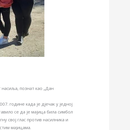
 насиља, познат као „Дан
7. године када је дјечак у једној
авило се да је мајица била симбол
ну свој глас против насилника и
стим мајицама.