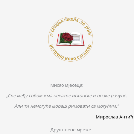
Мисао мјесеца:
„Све међу собом има некакве исконске и опаке рачуне.
“
Али ти немогуће мораш римовати са могућим.
Мирослав Антић
Друштвене мреже