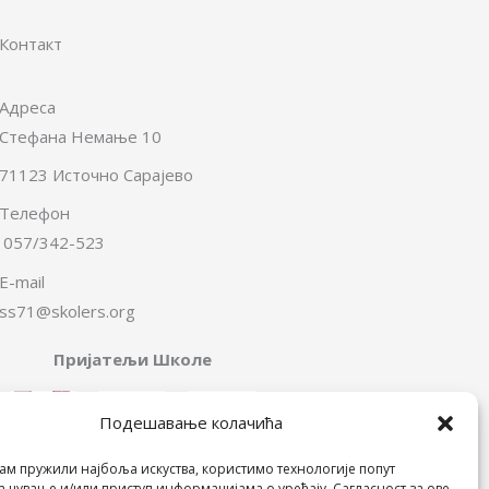
Контакт
Адреса
Стефана Немање 10
71123 Источно Сарајево
Телефон
057/342-523
E-mail
ss71@skolers.org
Пријатељи Школе
Подешавање колачића
ам пружили најбоља искуства, користимо технологије попут
а чување и/или приступ информацијама о уређају. Сагласност за ове