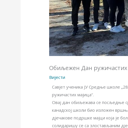
Обиљежен Дан ружичастих
Вијести
Савјет ученика ЈУ Средње школе „2
ружичастих мајица“.
Овај дан обиљежава се посљедње сриј
канадској школи био изложен вршњач
дјечакове подршке мајци која је бол
солидаришу се са злостављаним дјеч