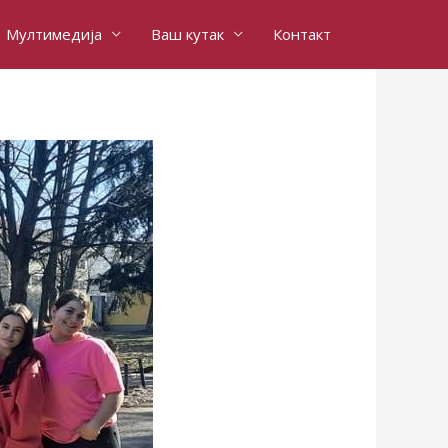
Мултимедија
Ваш кутак
Контакт