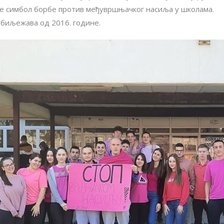
 је симбол борбе против међувршњачког насиља у школама.
обиљежава од 2016. године.