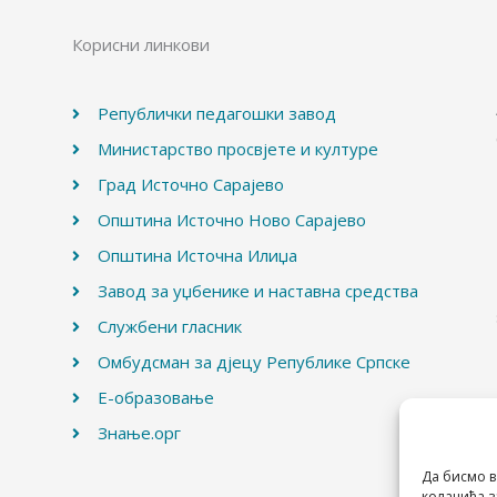
Корисни линкови
Републички педагошки завод
Министарство просвјете и културе
Град Источно Сарајево
Општина Источно Ново Сарајево
Општина Источна Илиџа
Завод за уџбенике и наставна средства
Службени гласник
Омбудсман за дјецу Републике Српске
Е-образовање
Знање.орг
Да бисмо в
колачића з