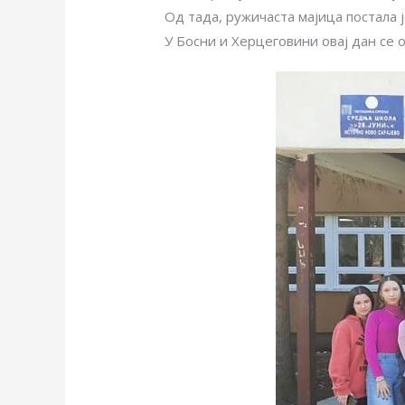
Од тада, ружичаста мајица постала
У Босни и Херцеговини овај дан се 