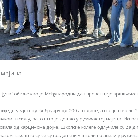
 мајица
8. јуни“ обиљежио је Међународни дан превенције вршњачког
еде у мјесецу фебруару од 2007. године, а све је почело 200
ком насиљу, зато што је дошао у ружичастој мајици. Испост
овала од карцинома дојке. Школске колеге одлучиле су да диг
аком тако што су се сутрадан сви у школи појавили у ружича