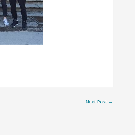
Next Post
→