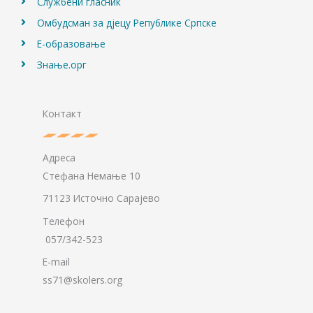
Службени гласник
Омбудсман за дјецу Републике Српске
Е-образовање
Знање.орг
Контакт
Адреса
Стефана Немање 10
71123 Источно Сарајево
Телефон
057/342-523
E-mail
ss71@skolers.org