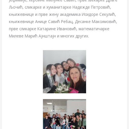
Љочић, сликарке и хуманитарке Надежде Петровић,
књижевнице и прве жену академика Исидоре Секулић,
књижевнице Анице Савић Ребац, Десанке Максимовић,
прве сликарке Катарине Ивановић, математичарке
Милеве Марић Ајнштајн и многих других.