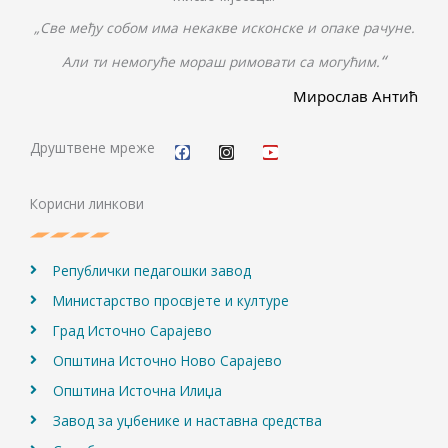
„Све међу собом има некакве исконске и опаке рачуне.
“
Али ти немогуће мораш римовати са могућим.
Мирослав Антић
F
I
Y
a
n
o
c
s
u
Друштвене мреже
e
t
t
b
a
u
o
g
b
Корисни линкови
o
r
e
k
a
m
Републички педагошки завод
Министарство просвјете и културе
Град Источно Сарајево
Општина Источно Ново Сарајево
Општина Источна Илиџа
Завод за уџбенике и наставна средства