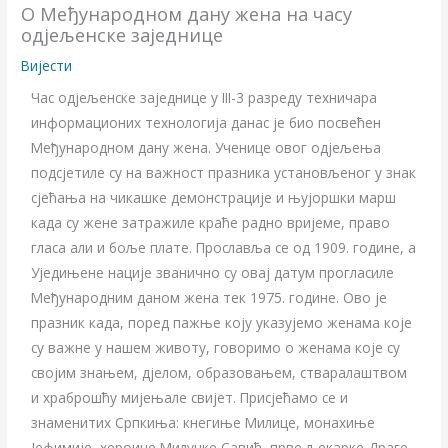
О Међународном дану жена на часу
одјељенске заједнице
Вијести
Час одјељенске заједнице у III-3 разреду техничара
информационих технологија данас је био посвећен
Међународном дану жена. Ученице овог одјељења
подсјетиле су на важност празника установљеног у знак
сјећања на чикашке демонстрације и њујоршки марш
када су жене затражиле краће радно вријеме, право
гласа али и боље плате. Прославља се од 1909. године, а
Уједињене нације званично су овај датум прогласиле
Међународним даном жена тек 1975. године. Ово је
празник када, поред пажње коју указујемо женама које
су важне у нашем животу, говоримо о женама које су
својим знањем, дјелом, образовањем, стваралаштвом
и храброшћу мијењале свијет. Присјећамо се и
знаменитих Српкиња: кнегиње Милице, монахиње
Јефимије, хероине Милунке Савић, прве љекарке Драге