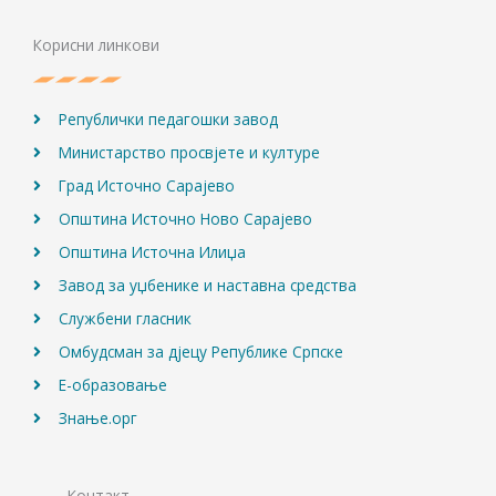
b
a
u
o
g
b
Корисни линкови
o
r
e
k
a
m
Републички педагошки завод
Министарство просвјете и културе
Град Источно Сарајево
Општина Источно Ново Сарајево
Општина Источна Илиџа
Завод за уџбенике и наставна средства
Службени гласник
Омбудсман за дјецу Републике Српске
Е-образовање
Знање.орг
Контакт