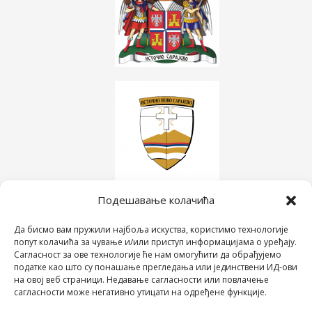
Подешавање колачића
Да бисмо вам пружили најбоља искуства, користимо технологије
попут колачића за чување и/или приступ информацијама о уређају.
Сагласност за ове технологије ће нам омогућити да обрађујемо
податке као што су понашање прегледања или јединствени ИД-ови
на овој веб страници. Недавање сагласности или повлачење
сагласности може негативно утицати на одређене функције.