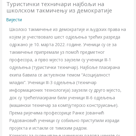
Туристички техничари најбољи на
школском такмичењу из демократије
Вијести
Школско такмичење из демократије и људских права на
којем је учествовало шест одјељења трећих разреда
одржано је 10. марта 2022. године. Ученици су се за
такмичење припремали уз помоћ предметног
професора, а прво мјесто заузели су ученици III-1
одјељења (туристички техничар). Најбоље пласирана
екипа бавила се актуелном темом “Асоцијалност
младих”. Ученици III-3 одјељења (техничар
информационих технологија) заузели су друго мјесто,
док су трећепласирани били ученици III-6 одјељења
(машински техничар за компјутерско конструисање).
Према ријечима професорице Ранке Јованчић
Радовановић ученици су озбиљно приступили изради
пројекта и истакли се тимским радом.
Комисију за оцјењивање ученичких радова чиниле су