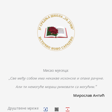
k
k
er
Мисао мјесеца:
„Све међу собом има некакве исконске и опаке рачуне.
“
Али ти немогуће мораш римовати са могућим.
Мирослав Антић
F
I
Y
a
n
o
c
s
u
Друштвене мреже
e
t
t