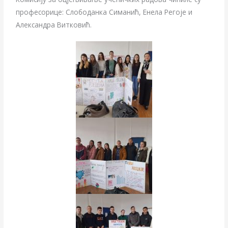
професорице: Слободанка Симанић, Енела Регоје и
Александра Витковић.