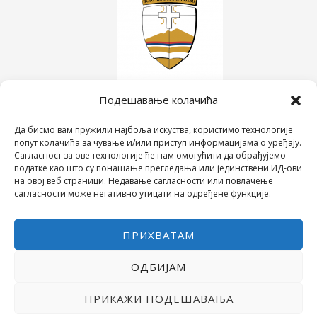
Подешавање колачића
Да бисмо вам пружили најбоља искуства, користимо технологије
попут колачића за чување и/или приступ информацијама о уређају.
Сагласност за ове технологије ће нам омогућити да обрађујемо
податке као што су понашање прегледања или јединствени ИД-ови
на овој веб страници. Недавање сагласности или повлачење
сагласности може негативно утицати на одређене функције.
ПРИХВАТАМ
ОДБИЈАМ
COPYRIGHT © 2026 СРЕДЊА ШКОЛА "28. ЈУНИ"
POWERED BY МИЛЕВА МИРОВИЋ ТАНИЋ
ПРИКАЖИ ПОДЕШАВАЊА