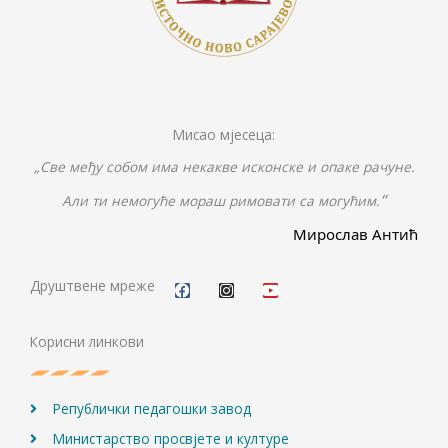
Мисао мјесеца:
„Све међу собом има некакве исконске и опаке рачуне.
“
Али ти немогуће мораш римовати са могућим.
Мирослав Антић
F
I
Y
a
n
o
c
s
u
Друштвене мреже
e
t
t
b
a
u
o
g
b
Корисни линкови
o
r
e
k
a
m
Републички педагошки завод
Министарство просвјете и културе