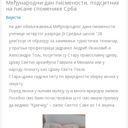
Међународни дан писмености, подсјетник
на писане споменике Срба
Вијести
На дан обиљежавања Међународног дана писменoсти
ученици четвртог разреда ЈУ Средње школе “28.
јуни”који се образују за занимање туристички техничар,
у пратњи професорица Јадранке Андрић Икановић и
Александре Тољ, посјетили су Стару православну цркву,
Цркву Светих арханђела Гаврила и Михаила или у
народу познату као Цркву Свете Текле.
Стара црква садржи пету по вриједности збирку икона у
свијету.
Поред икона у њеним музеју су и многи вриједни записи.
Посебно смо били почаствовани што смо имали прилику
да видимо “Крмчију” – запис Светог Саве из 14. вијека.