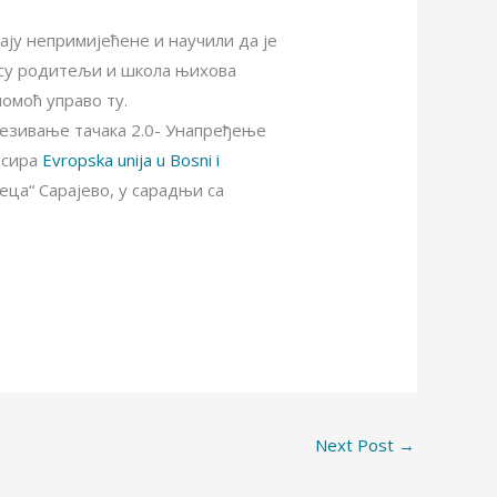
ају непримијећене и научили да је
 су родитељи и школа њихова
помоћ управо ту.
везивање тачака 2.0- Унапређење
нсира
Evropska unija u Bosni i
ца“ Сарајево, у сарадњи са
Next Post
→