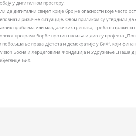
ебају у дигиталном простору.
и да дигитални свијет крије бројне опасности које често ост
репознати ризичне ситуације. Овом приликом су утврдили да
о каквих проблема или младалачких грешака, треба потражити 
олског програма борбе против насиља и дио су пројекта „По
 побољшање права дјетета и демократије у БиХ“, који фина
Vision Босна и Херцеговина Фондација и Удружење „Наша дје
збјеглице БиХ.