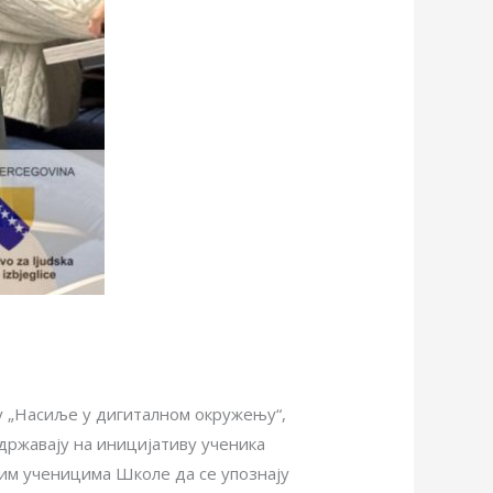
у „Насиље у дигиталном окружењу“,
одржавају на иницијативу ученика
им ученицима Школе да се упознају