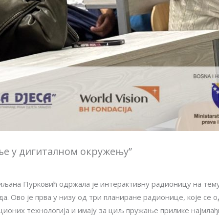
е у дигиталном окружењу”
иљана Пурковић одржала је интерактивну радионицу на тем
. Ово је прва у низу од три планиране радионице, које се 
ионих технологија и имају за циљ пружање прилике најмлађ