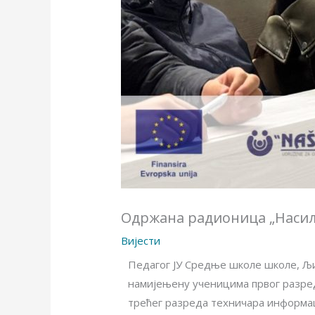
Одржана радионица „Насиљ
Вијести
Педагог ЈУ Средње школе школе, Љ
намијењену ученицима првог разреда
трећег разреда техничара информац