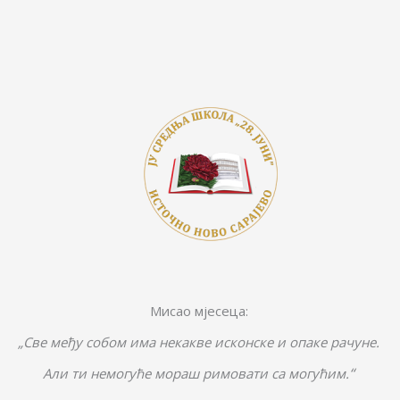
Мисао мјесеца:
„Све међу собом има некакве исконске и опаке рачуне.
“
Али ти немогуће мораш римовати са могућим.