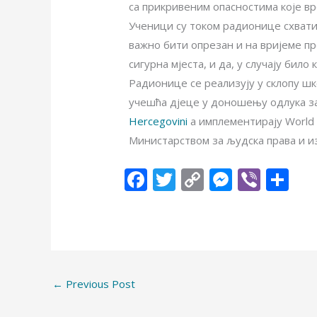
са прикривеним опасностима које вр
Ученици су током радионице схватил
важно бити опрезан и на вријеме п
сигурна мјеста, и да, у случају бил
Радионице се реализују у склопу шк
учешћа дјеце у доношењу одлука за
Hercegovini
а имплементирају World 
Министарством за људска права и и
F
T
C
M
Vi
S
ac
w
o
e
b
h
e
itt
p
ss
er
ar
b
er
y
e
e
o
Li
n
←
Previous Post
o
n
g
k
k
er