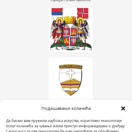
Подешавање колачића
Да бисмо вам пружили најбоља искуства, користимо технологије
попут колачића за чување и/или приступ информацијама о уређају.
Сагласност за ове технологије ће нам омогућити да обрађујемо