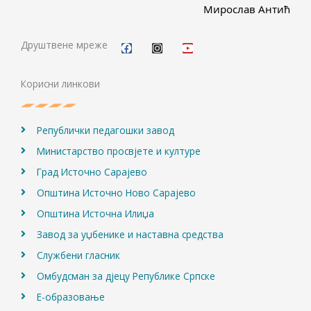
Мирослав Антић
F
I
Y
a
n
o
c
s
u
Друштвене мреже
e
t
t
b
a
u
o
g
b
Корисни линкови
o
r
e
k
a
m
Републички педагошки завод
Министарство просвјете и културе
Град Источно Сарајево
Општина Источно Ново Сарајево
Општина Источна Илиџа
Завод за уџбенике и наставна средства
Службени гласник
Омбудсман за дјецу Републике Српске
Е-образовање