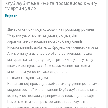
Клуб љубитеља књига промовисао књигу
“Мартин удио”
Вијести
Данас су сви они који су дошли на промоцију романа
“Мартин удио” могли да уживају слушајући
харизматичну и надасве посебну Сању Савић
Милосављевић, добитницу бројних књижевних награда.
Али могли су и да виде ослобађање ученица, наших
матуранткиња које су прије три године ушле у нашу
школу и донијеле са собом срамежљиве погледе и
много несигурности тако својствене
петнаестогодишњацима.
На данашњој промоцији заблистале су ученице, не само
модератори већ и сви чланови Клуба љубитеља књига
који су учествовали у припремању промоције, а које
ћемо памтити као врсне организаторе, изузетне
истраживаче, веома пажљиве читаоце, чуваре њеног