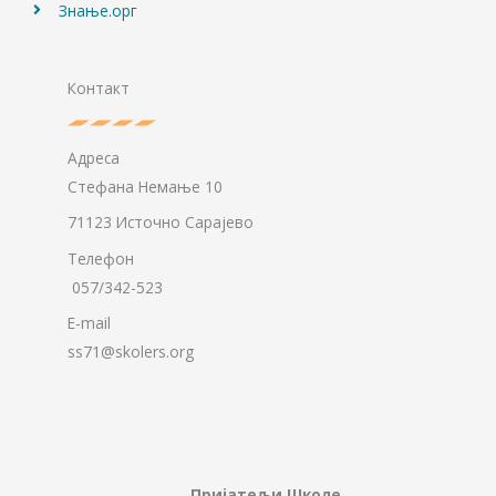
Знање.орг
Контакт
Адреса
Стефана Немање 10
71123 Источно Сарајево
Телефон
057/342-523
E-mail
ss71@skolers.org
Пријатељи Школе