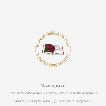
b
er
y
e
e
o
Li
n
o
n
g
k
k
er
Мисао мјесеца:
„Све међу собом има некакве исконске и опаке рачуне.
“
Али ти немогуће мораш римовати са могућим.