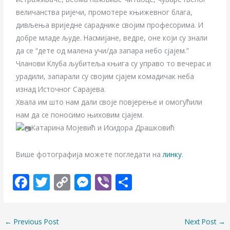
величанства ријечи, промотере књижевног блага,
дивљења вриједне сараднике својим професорима. И
добре младе људе. Насмијане, ведре, оне који су знали
да се “дете од малена учи/да запара небо сјајем.”
Чланови Клуба љубитеља књига су управо то вечерас и
урадили, запарали су својим сјајем комадичак неба
изнад Источног Сарајева.
Хвала им што нам дали своје повјерење и омогућили
нам да се поносимо њиховим сјајем.
Kатарина Мојевић и Исидора Драшковић
Више фотографија можете погледати на
линку
.
F
T
C
M
Vi
S
ac
w
o
e
b
h
e
itt
p
ss
er
ar
←
Previous Post
Next Post
→