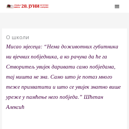
Skip
MAI
to
MEN
content
О школи
Мисао мјесеца: “Нема доживотних губитника
ни вјечних побједника, а ко рачуна да ће га
Створитељ увијек даривати само побједама,
тај ништа не зна. Само што је потаз много
теже прихватити и што се увијек знатно више
уреже у памћење него побједа.”
Шћепан
Алексић