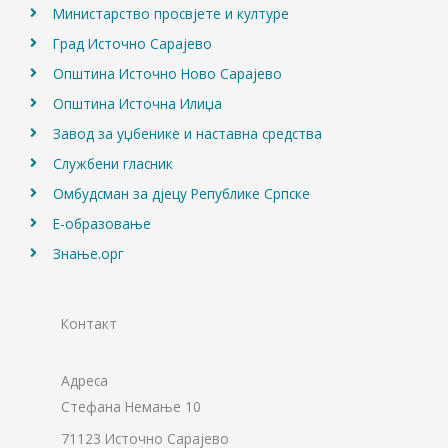
Министарство просвјете и културе
Град Источно Сарајево
Општина Источно Ново Сарајево
Општина Источна Илиџа
Завод за уџбенике и наставна средства
Службени гласник
Омбудсман за дјецу Републике Српске
Е-образовање
Знање.орг
Контакт
Адреса
Стефана Немање 10
71123 Источно Сарајево