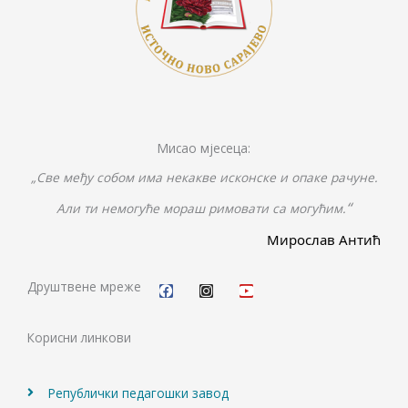
Мисао мјесеца:
„Све међу собом има некакве исконске и опаке рачуне.
“
Али ти немогуће мораш римовати са могућим.
Мирослав Антић
F
I
Y
a
n
o
c
s
u
Друштвене мреже
e
t
t
b
a
u
o
g
b
Корисни линкови
o
r
e
k
a
m
Републички педагошки завод