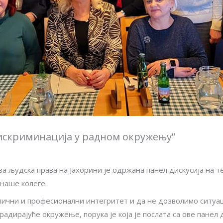
Дискриминација у радном окружењу”
а људска права на Јахорини је одржана панел дискусија на 
 наше колеге.
ични и професионални интегритет и да не дозволимо ситуаци
дирајуће окружење, порука је која је послата са ове панел д