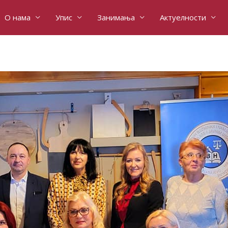
О нама
Упис
Занимања
Актуелности