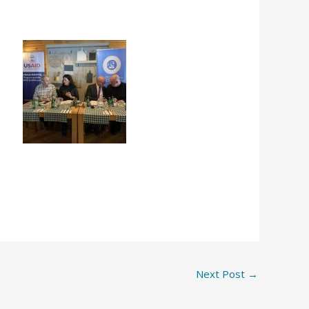
Next Post
→