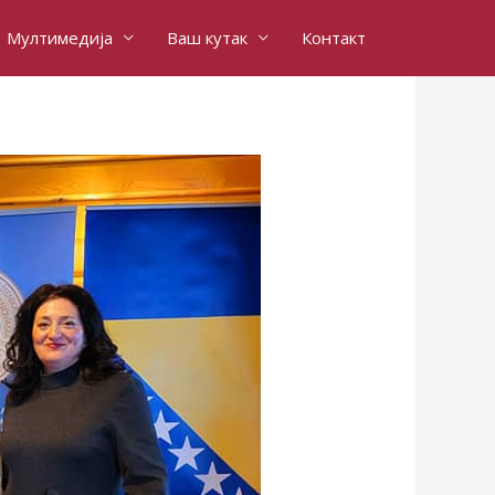
Мултимедија
Ваш кутак
Контакт