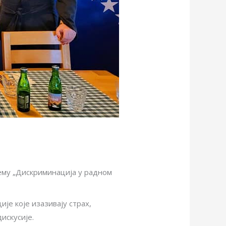
тему „Дискриминација у радном
је које изазивају страх,
искусије.