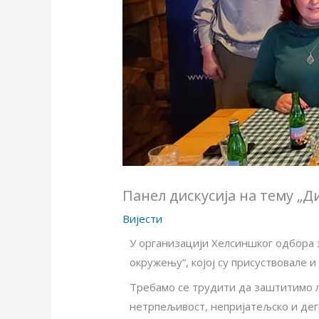
Панел дискусија на тему „
Вијести
У организацији Хелсиншког одбора з
окружењу”, којој су присуствовале и
Требамо се трудити да заштитимо л
нетрпељивост, непријатељско и дегра