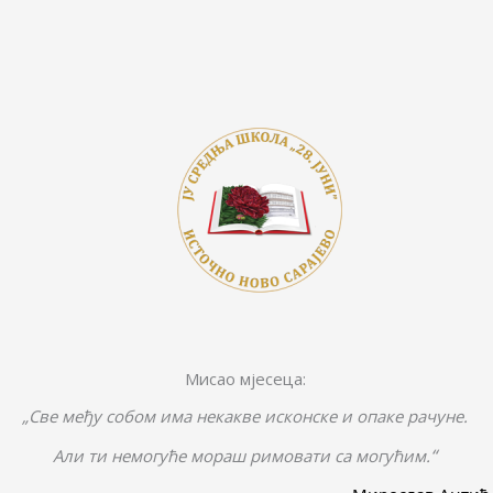
Мисао мјесеца:
„Све међу собом има некакве исконске и опаке рачуне.
“
Али ти немогуће мораш римовати са могућим.