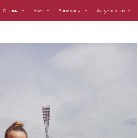
О нама
Упис
Занимања
Актуелности