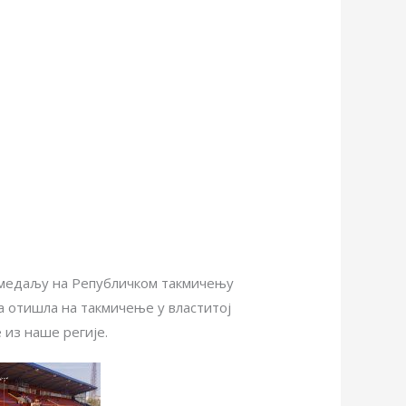
у медаљу на Републичком такмичењу
ша отишла на такмичење у властитој
 из наше регије.