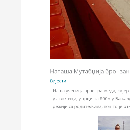
Наташа Мутабџија бронзан
Вијести
Наша ученица првог разреда, смјер
у атлетици, у трци на 800м у Бањалу
режији са родитељима, пошто је от