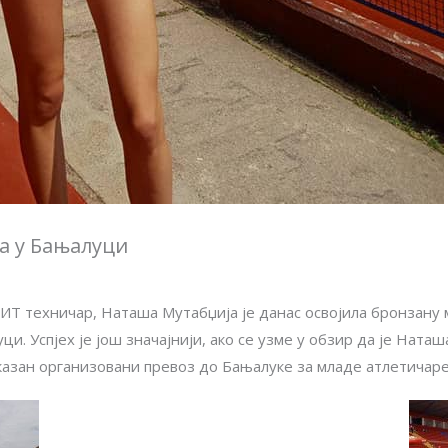
а у Бањалуци
 ИТ техничар, Наташа Мутабџија је данас освојила бронзан
ци. Успјех је још значајнији, ако се узме у обзир да је Ната
казан организовани превоз до Бањалуке за младе атлетичаре