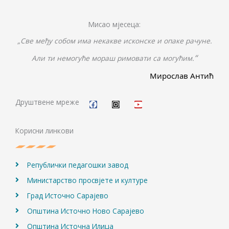
Мисао мјесеца:
„Све међу собом има некакве исконске и опаке рачуне.
“
Али ти немогуће мораш римовати са могућим.
Мирослав Антић
F
I
Y
a
n
o
c
s
u
Друштвене мреже
e
t
t
b
a
u
o
g
b
Корисни линкови
o
r
e
k
a
m
Републички педагошки завод
Министарство просвјете и културе
Град Источно Сарајево
Општина Источно Ново Сарајево
Општина Источна Илиџа