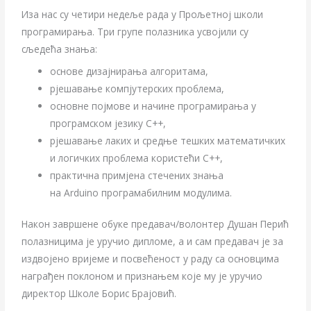
Иза нас су четири недеље рада у Прољетној школи
програмирања. Три групе полазника усвојили су
сљедећа знања:
основе дизајнирања алгоритама,
рјешавање компјутерских проблема,
основне појмове и начине програмирања у
програмском језику C++,
рјешавање лаких и средње тешких математичких
и логичких проблема користећи C++,
практична примјена стечених знања
на Arduino програмабилним модулима.
Након завршене обуке предавач/волонтер Душан Перић
полазницима је уручио дипломе, а и сам предавач је за
издвојено вријеме и посвећеност у раду са основцима
награђен поклоном и признањем које му је уручио
директор Школе Борис Брајовић.