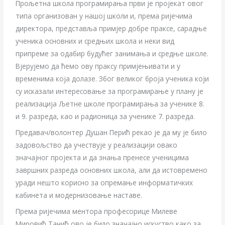
Прољетна школа програмирања први је пројекат овог
типа организован у нашој школи и, према ријечима
директора, представља примјер добре праксе, сарадње
ученика основних и средњих школа и неки вид
припреме за одабир будућег занимања и средње школе.
Вјерујемо да ћемо ову праксу примјењивати и у
временима која долазе. Због великог броја ученика који
су исказали интересовање за програмирање у плану је
реализација Љетне школе програмирања за ученике 8.
и 9. разреда, као и радионица за ученике 7. разреда.
Предавач/волонтер Душан Перић рекао је да му је било
задовољство да учествује у реализацији овако
значајног пројекта и да знања пренесе ученицима
завршних разреда основних школа, али да истовремено
уради нешто корисно за опремање информатичких
кабинета и модернизовање наставе.
Према ријечима ментора професорице Милеве
Мировић Танић ово је било значајно искуство како за