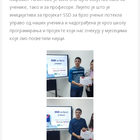
ученике, тако и за професоре. Лијепо је што је
иницијатива за пројекат SSD за брзо учење потекла
управо од наших ученика и надограђена је кроз школу
програмирања и пројекте који нас очекују у мјесецима
које смо посветили науци.