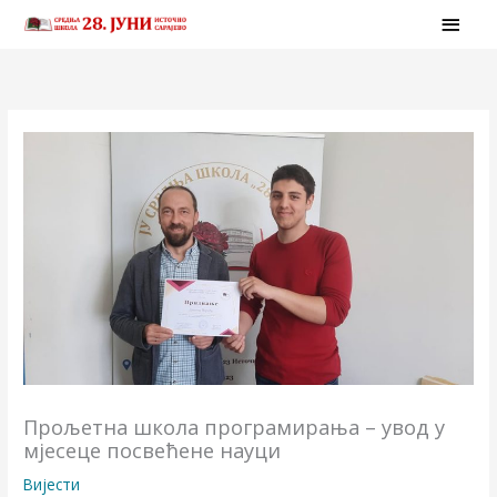
Skip
MAI
to
MEN
content
Прољетна школа програмирања – увод у
мјесеце посвећене науци
Вијести