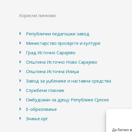
Корисни линкови
Републички педагошки завод
Министарство просвјете и културе
Град Источно Сарајево
Општина Источно Ново Сарајево
Општина Источна Илиџа
Завод за уџбенике и наставна средства
Службени гласник
Омбудсман за дјецу Републике Српске
Е-образовање
Знање.орг
Да бисмо в