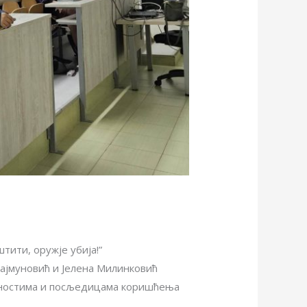
ити, оружје убија!”
ајмуновић и Јелена Милинковић
опасностима и посљедицама коришћења