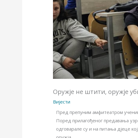
Оружје не штити, оружје уби
Вијести
Пред препуним амфитеатром ученика
Поред прилагођеног предавања узр
одговарале су и на питања дјеце ко
оружја.