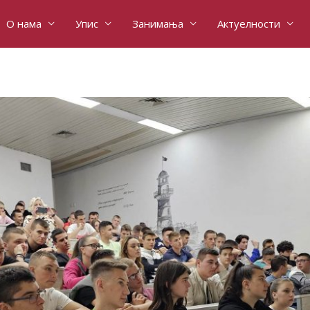
О нама
Упис
Занимања
Актуелности