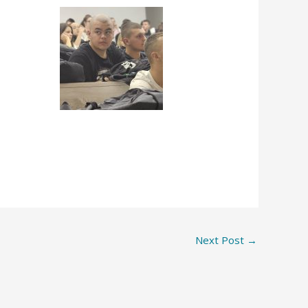
Next Post
→