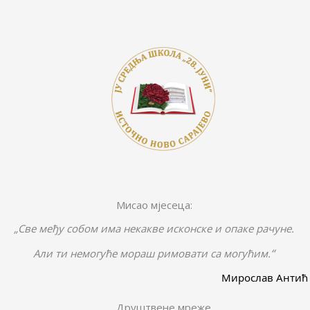
Мисао мјесеца:
„Све међу собом има некакве исконске и опаке рачуне.
“
Али ти немогуће мораш римовати са могућим.
Мирослав Антић
Друштвене мреже