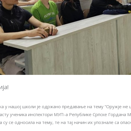
ја!
 у нашој школи је одржано предавање на тему “Оружје не шт
асту ученика инспектори МУП-а Републике Српске Гордана М
ја су се односила на тему, те на тај начин их упознале са 