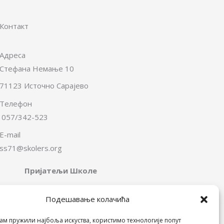
Контакт
Адреса
Стефана Немање 10
71123 Источно Сарајево
Телефон
057/342-523
E-mail
ss71@skolers.org
Пријатељи Школе
Подешавање колачића
ам пружили најбоља искуства, користимо технологије попут